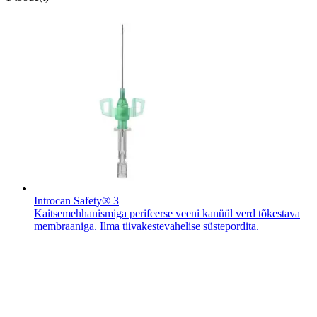
Introcan Safety® 3
Kaitsemehhanismiga perifeerse veeni kanüül verd tõkestava
membraaniga. Ilma tiivakestevahelise süstepordita.