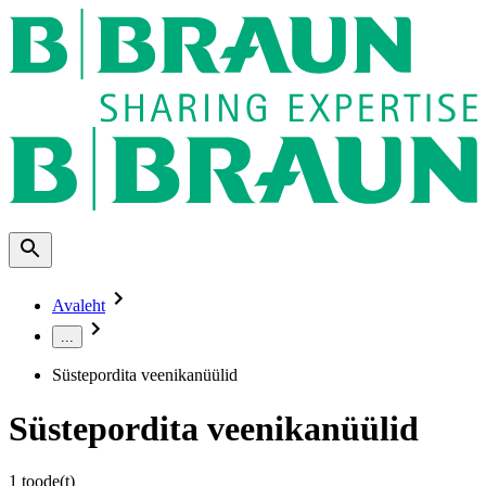
Avaleht
...
Süstepordita veenikanüülid
Süstepordita veenikanüülid
1
toode(t)