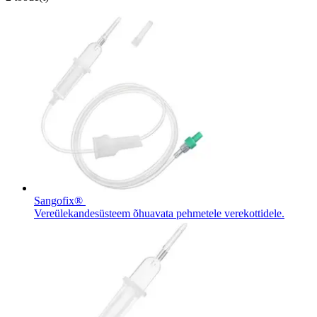
Sangofix®
Vereülekandesüsteem õhuavata pehmetele verekottidele.