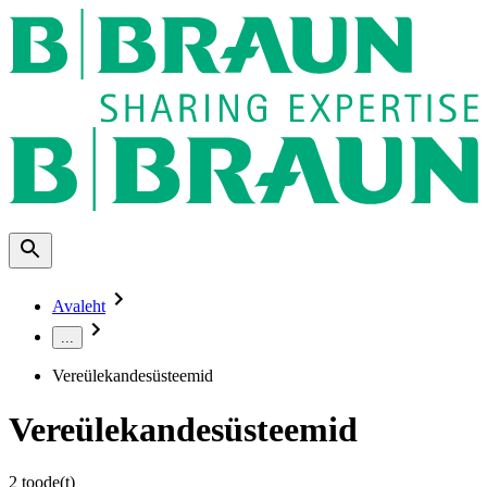
Avaleht
...
Vereülekandesüsteemid
Vereülekandesüsteemid
2
toode(t)