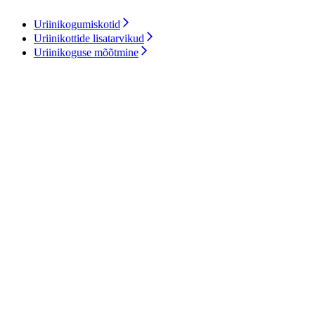
Uriinikogumiskotid
Uriinikottide lisatarvikud
Uriinikoguse mõõtmine