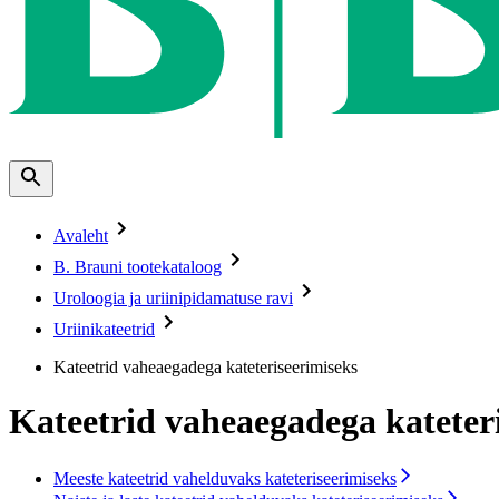
Avaleht
B. Brauni tootekataloog
Uroloogia ja uriinipidamatuse ravi
Uriinikateetrid
Kateetrid vaheaegadega kateteriseerimiseks
Kateetrid vaheaegadega kateter
Meeste kateetrid vahelduvaks kateteriseerimiseks