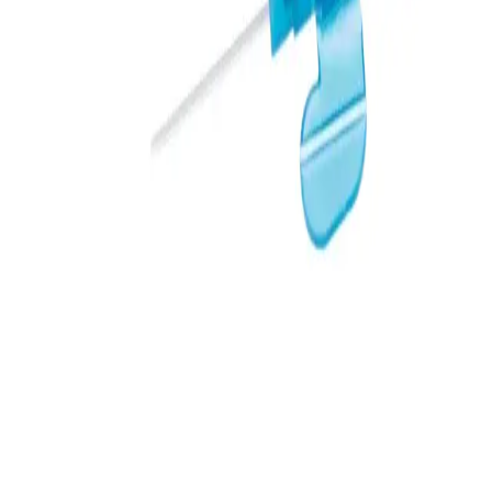
4269098
VASOFIX CERTO
G22X25MM
Lisa ostukorvi lõik
Spetsifikatsioonid