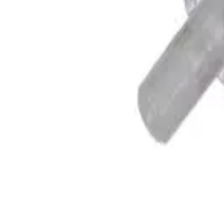
Sterifix® Paed
0,2 µm infusioonifilter
Infusioonifilter infusioonisüsteemiga ühendamiseks:
osakeste, bakterite ja seente kinnipidamine,
õhu eemaldamine.
Loe edasi
Tooted