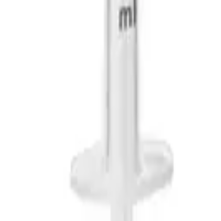
stamise süstal 1 ml.
sutamiseks.
s.