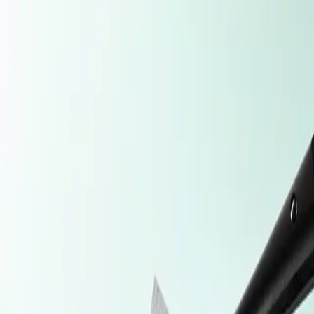
Avaleht
...
Vascular-Patch
Back