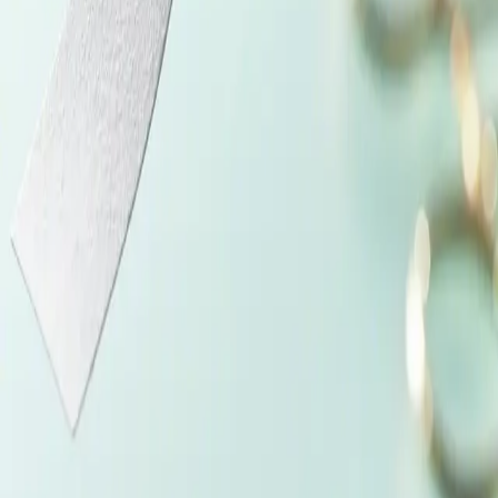
Vascular-Patch
Mikropoorne lapp
Vascular-Patch on valmistatud polüesteruretaanist ja seda
iseloomustab suurepärane biosobivus ning tõestatud pikaajaline
mehaaniline stabiilsus. Elastne materjal tagab minimaalse
õmblusaugu veritsemise ja elastsuse, millele teised sünteetilised lapid
ei suuda võrdset pakkuda. Mikropoorne struktuur võimaldab head