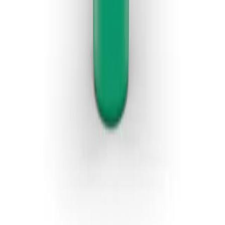
®
Meliseptol
acute
Kiiretoimeline alkoholil
põhineva koostisega
pinnadesinfektant
Lahus mitteinvasiivsete meditsiiniseadmete ja väikeste alade
kiireks desinfitseerimiseks.
Kasutusvalmis alkoholipõhine desinfektsioonvahend.
Lai toimespekter: täielik viirusevastane toime.
Sobib hästi erinevatele materjalidele, nt meditsiinilisele
mööblile (läbivaatustoolid), alkoholi taluvad pinnad.
Ei ole lisatud lõhnaaineid, kerge loomulik lõhn.
Sobib B. Brauni salvrättide dosaatorsüsteemiga.
Loe edasi
Tooted